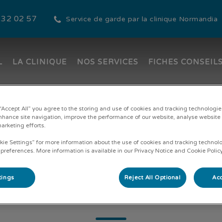
 32 02 57
Service de garde par la clinique Normandia
L
LA CLINIQUE
NOS SERVICES
FICHES CONSEIL
de la cathédrale
 “Accept All” you agree to the storing and use of cookies and tracking technologie
nhance site navigation, improve the performance of our website, analyse website
marketing efforts.
kie Settings” for more information about the use of cookies and tracking technol
 preferences. More information is available in our Privacy Notice and Cookie Policy
tings
Reject All Optional
Acc
Nathalie