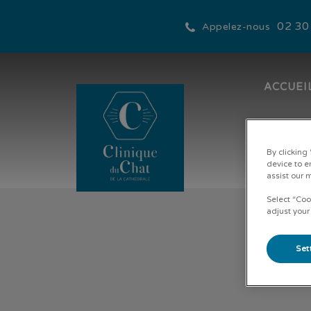
02 30
Appelez-nous
ACCUEI
Page d'accueil de Clinique du chat 
By clicking
device to e
assist our 
Select “Coo
adjust your
Set