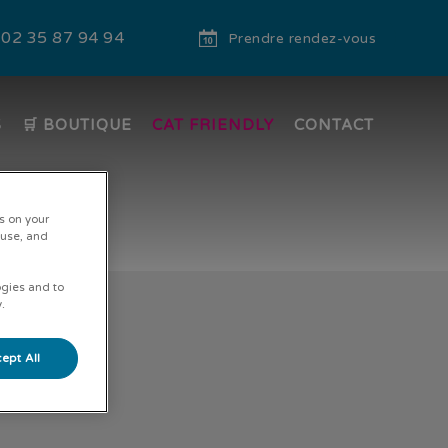
02 35 87 94 94
Prendre rendez-vous
S
🛒 BOUTIQUE
CAT FRIENDLY
CONTACT
s on your
 use, and
ogies and to
.
ept All