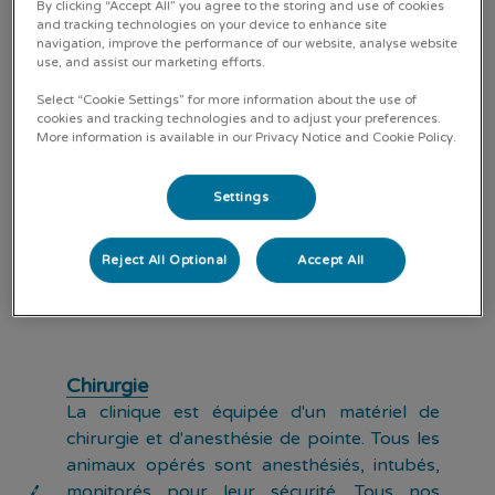
By clicking “Accept All” you agree to the storing and use of cookies
and tracking technologies on your device to enhance site
navigation, improve the performance of our website, analyse website
use, and assist our marketing efforts.
Consultations
Tous nos vétérinaires sont formés afin
Select “Cookie Settings” for more information about the use of
d'assurer la meilleure prise en charge
cookies and tracking technologies and to adjust your preferences.
More information is available in our Privacy Notice and Cookie Policy.
possible de vos animaux malades. Au cours
des consultations, votre chat sera examiné,
ausculté, palpé.. afin de déceler tout signe de
Settings
maladie qui pourrait nous permettre
d'affiner notre diagnostic et ainsi de mieux le
Reject All Optional
Accept All
soigner.
Chirurgie
La clinique est équipée d'un matériel de
chirurgie et d'anesthésie de pointe. Tous les
animaux opérés sont anesthésiés, intubés,
monitorés pour leur sécurité. Tous nos