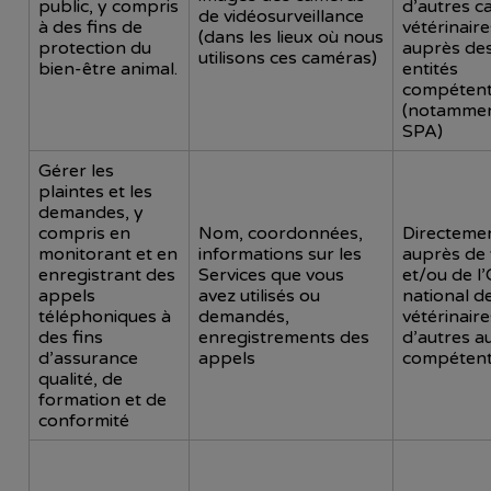
public, y compris
d’autres c
de vidéosurveillance
à des fins de
vétérinaire
(dans les lieux où nous
protection du
auprès de
utilisons ces caméras)
bien-être animal.
entités
compéten
(notammen
SPA)
Gérer les
plaintes et les
demandes, y
compris en
Nom, coordonnées,
Directeme
monitorant et en
informations sur les
auprès de
enregistrant des
Services que vous
et/ou de l
appels
avez utilisés ou
national d
téléphoniques à
demandés,
vétérinair
des fins
enregistrements des
d’autres a
d’assurance
appels
compéten
qualité, de
formation et de
conformité