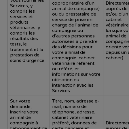
Vous fournir les
copropriétaire d’un
Directeme
Services, y
animal de compagnie)
auprès de
compris les
ou du prestataire de
et/ou d’un
services et
service de prise en
cabinet
produits
charge de l’animal de
vétérinaire 
vétérinaires, y
compagnie ou
lorsque vo
compris les
d’autres personnes
animal de
résultats des
autorisées à prendre
compagnie
tests, le
des décisions pour
orienté ve
traitement et la
votre animal de
depuis un 
prestation de
compagnie, cabinet
cabinet)
soins d’urgence
vétérinaire référent
ou référé, et
informations sur votre
utilisation ou
interaction avec les
Services
Sur votre
Titre, nom, adresse e-
demande,
mail, numéro de
inscrire votre
téléphone, adresse,
animal de
cabinet vétérinaire
compagnie à
préféré, données de
Directeme
l’abonnement de
carte bancaire et
auprès de