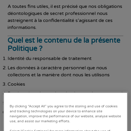
A toutes fins utiles, il est précisé que nos obligations
déontologiques de secret professionnel nous
astreignent à la confidentialité s’agissant de ces
informations.
Quel est le contenu de la présente
Politique ?
Identité du responsable de traitement
Les données à caractère personnel que nous
collectons et la manière dont nous les utilisons
Cookies
Destinataires de vos données à caractère personnel
Transferts internationaux
By clicking “Accept All” you agree to the storing and use of cookies
Préserver la sécurité de vos données à caractère
and tracking technologies on your device to enhance site
navigation, improve the performance of our website, analyse website
personnel
use, and assist our marketing efforts.
Conservation des données