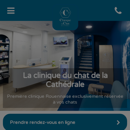
Open co
Page d'accueil de Clinique du 
La clinique du chat de la
Cathédrale
Première clinique Rouennaise exclusivement réservée
à vos chats
Prendre rendez-vous en ligne