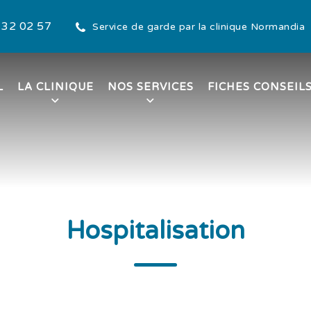
 32 02 57
Service de garde par la clinique Normandia
L
LA CLINIQUE
NOS SERVICES
FICHES CONSEIL
de la cathédrale
Hospitalisation