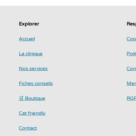
Explorer
Resp
Accueil
Coo
La clinique
Poli
Nos services
Con
Fiches conseils
Men
🛒 Boutique
RG
Cat friendly
Contact